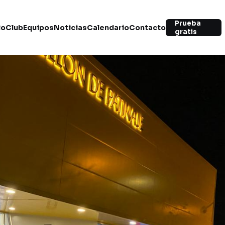
Prueba
io
Club
Equipos
Noticias
Calendario
Contacto
gratis