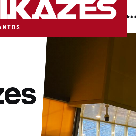
Inic
zes